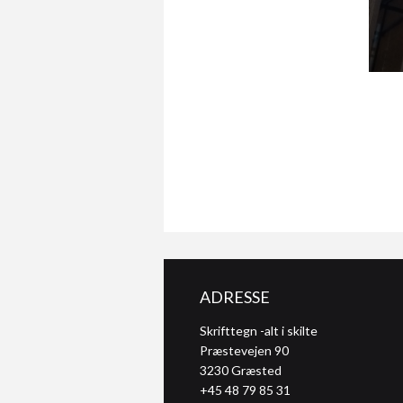
ADRESSE
Skrifttegn -alt i skilte
Præstevejen 90
3230
Græsted
+45 48 79 85 31