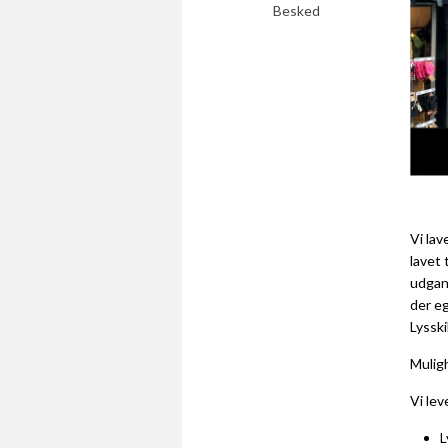
Besked
Vi lav
lavet 
udgan
der eg
Lysski
Mulig
Vi lev
L