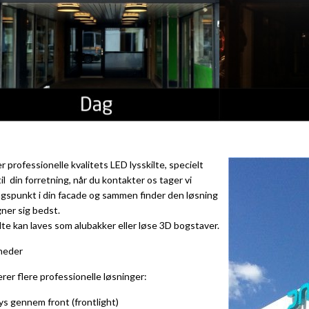
er professionelle kvalitets LED lysskilte, specielt
til din forretning, når du kontakter os tager vi
gspunkt i din facade og sammen finder den løsning
ner sig bedst.
lte kan laves som alubakker eller løse 3D bogstaver.
heder
erer flere professionelle løsninger:
ys gennem front (frontlight)