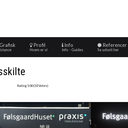
Grafisk
Profil
Info
Referencer
istance
Hvem er vi
Info - Guides
Se udsnit her
sskilte
Rating 5.00 (33 Votes)