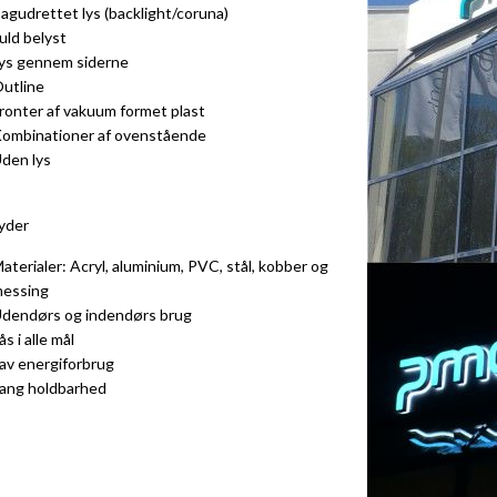
agudrettet lys (backlight/coruna)
uld belyst
ys gennem siderne
utline
ronter af vakuum formet plast
ombinationer af ovenstående
den lys
byder
aterialer: Acryl, aluminium, PVC, stål, kobber og
essing
dendørs og indendørs brug
ås i alle mål
av energiforbrug
ang holdbarhed