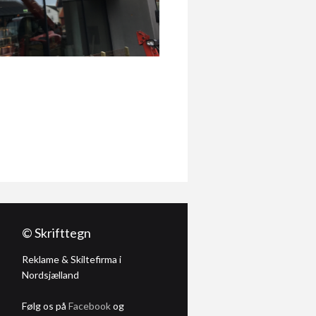
© Skrifttegn
Reklame & Skiltefirma i
Nordsjælland
Følg os på
Facebook
og